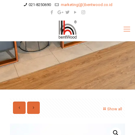
021-8250690
marketing(@)bentwood.co.id
Show all