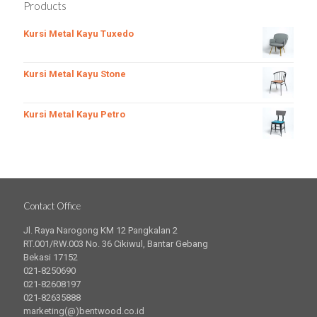
Products
Kursi Metal Kayu Tuxedo
Kursi Metal Kayu Stone
Kursi Metal Kayu Petro
Contact Office
Jl. Raya Narogong KM 12 Pangkalan 2
RT.001/RW.003 No. 36 Cikiwul, Bantar Gebang
Bekasi 17152
021-8250690
021-82608197
021-82635888
marketing(@)bentwood.co.id