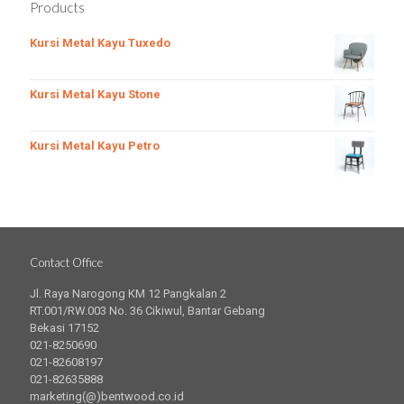
Products
Kursi Metal Kayu Tuxedo
Kursi Metal Kayu Stone
Kursi Metal Kayu Petro
Contact Office
Jl. Raya Narogong KM 12 Pangkalan 2
RT.001/RW.003 No. 36 Cikiwul, Bantar Gebang
Bekasi 17152
021-8250690
021-82608197
021-82635888
marketing(@)bentwood.co.id