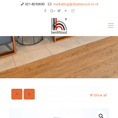
021-8250690
marketing(@)bentwood.co.id
Show all