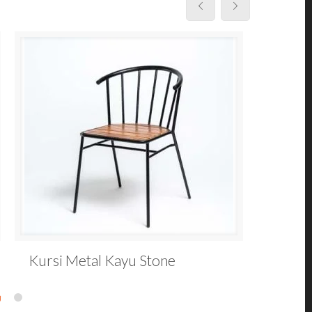
Kursi Metal Kayu Stone
Kursi 