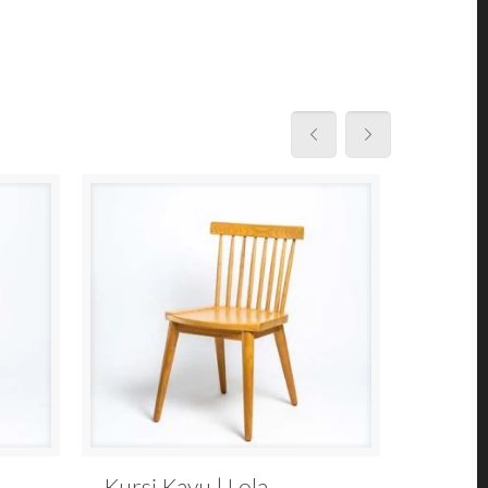
Table
Kursi Kayu | Lola
Kursi 