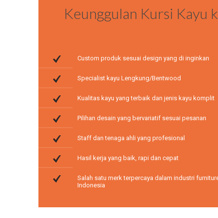
Keunggulan Kursi Kayu 
Custom produk sesuai design yang di inginkan
Specialist kayu Lengkung/Bentwood
Kualitas kayu yang terbaik dan jenis kayu komplit
Pilihan desain yang bervariatif sesuai pesanan
Staff dan tenaga ahli yang profesional
Hasil kerja yang baik, rapi dan cepat
Salah satu merk terpercaya dalam industri furniture
 Kayu Petro
Kursi Metal Kayu ELV
Indonesia