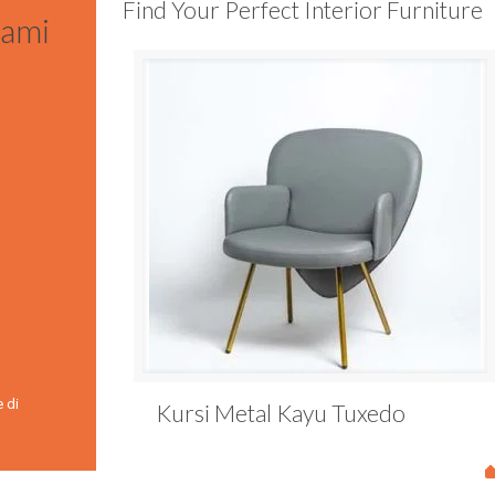
Find Your Perfect Interior Furniture
kami
 di
Kursi Metal Kayu Tuxedo