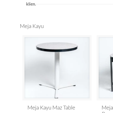
klien.
Meja Kayu
able
Meja Kayu Maz Table
Meja