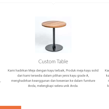
Custom Table
Kami hadirkan Meja dengan kayu terbaik, Produk meja kayu solid
Ka
dari kami tersedia dalam pilihan jenis kayu grade A,
k
,
menghadirkan keanggunan dan kesenian ke dalam furniture
Anda, melengkapi selera unik Anda.
k