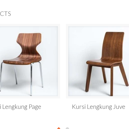
UCTS
i Lengkung Page
Kursi Lengkung Juve