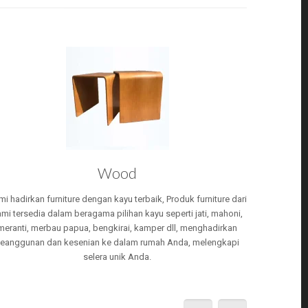
Wood
mi hadirkan furniture dengan kayu terbaik, Produk furniture dari
ami tersedia dalam beragama pilihan kayu seperti jati, mahoni,
meranti, merbau papua, bengkirai, kamper dll, menghadirkan
eanggunan dan kesenian ke dalam rumah Anda, melengkapi
selera unik Anda.