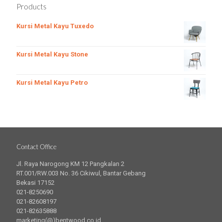
Products
Kursi Metal Kayu Tuxedo
Kursi Metal Kayu Stone
Kursi Metal Kayu Petro
Contact Office
Jl. Raya Narogong KM 12 Pangkalan 2
RT.001/RW.003 No. 36 Cikiwul, Bantar Gebang
Bekasi 17152
021-8250690
021-82608197
021-82635888
marketing(@)bentwood.co.id