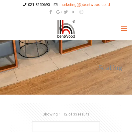
021-8250690
marketing(@)bentwood.co.id
Seating
Showing 1–12 of 33 results