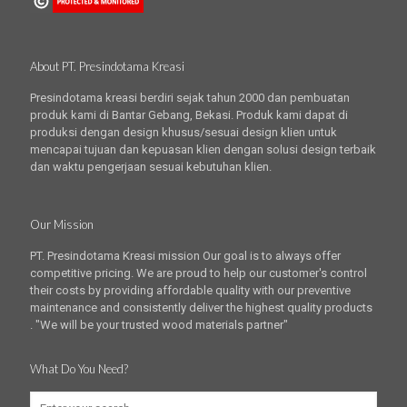
About PT. Presindotama Kreasi
Presindotama kreasi berdiri sejak tahun 2000 dan pembuatan
produk kami di Bantar Gebang, Bekasi. Produk kami dapat di
produksi dengan design khusus/sesuai design klien untuk
mencapai tujuan dan kepuasan klien dengan solusi design terbaik
dan waktu pengerjaan sesuai kebutuhan klien.
Our Mission
PT. Presindotama Kreasi mission Our goal is to always offer
competitive pricing. We are proud to help our customer's control
their costs by providing affordable quality with our preventive
maintenance and consistently deliver the highest quality products
. "We will be your trusted wood materials partner"
What Do You Need?