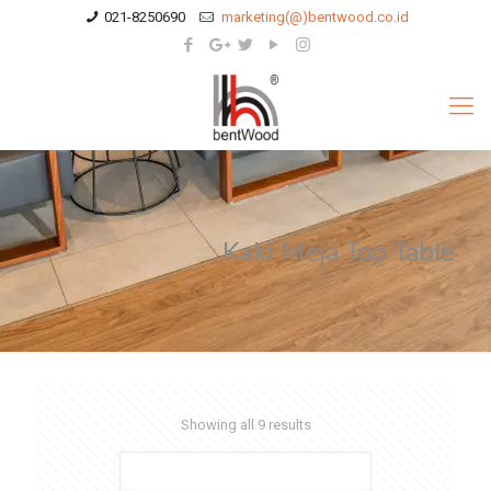
021-8250690
marketing(@)bentwood.co.id
Kaki Meja Top Table
Showing all 9 results