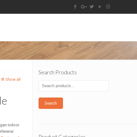
Search Products
Show all
le
Search
ngan indoor
eferensi
Product Categories