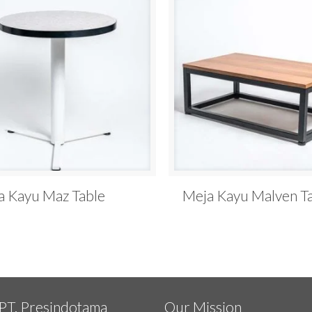
a Kayu Maz Table
Meja Kayu Malven T
PT. Presindotama
Our Mission