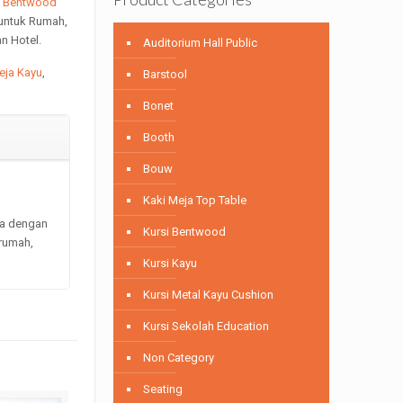
.
Bentwood
 untuk Rumah,
n Hotel.
Auditorium Hall Public
eja Kayu
,
Barstool
Bonet
Booth
Bouw
Kaki Meja Top Table
ja dengan
Kursi Bentwood
 rumah,
Kursi Kayu
Kursi Metal Kayu Cushion
Kursi Sekolah Education
Non Category
Seating