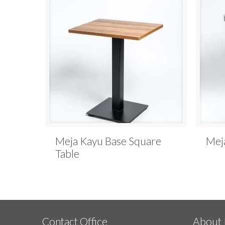
Meja Kayu Base Square
Mej
Table
Contact Office
About 