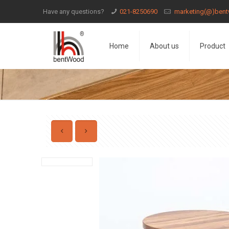
Have any questions?
021-8250690
marketing(@)bent
Home
About us
Product