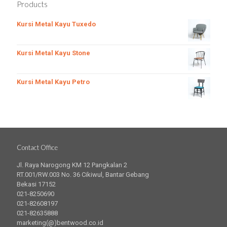
Products
Kursi Metal Kayu Tuxedo
Kursi Metal Kayu Stone
Kursi Metal Kayu Petro
Contact Office
Jl. Raya Narogong KM 12 Pangkalan 2
RT.001/RW.003 No. 36 Cikiwul, Bantar Gebang
Bekasi 17152
021-8250690
021-82608197
021-82635888
marketing(@)bentwood.co.id