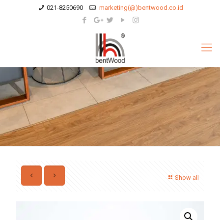
021-8250690
marketing(@)bentwood.co.id
Show all